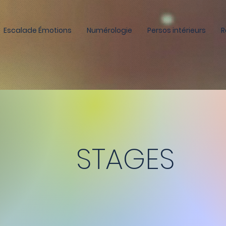
Escalade Émotions
Numérologie
Persos intérieurs
R
STAGES