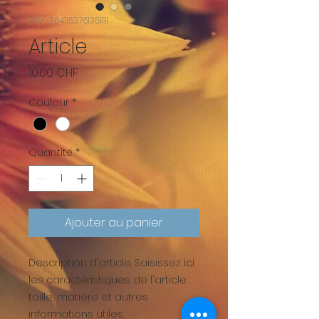
SKU : 364115376135191
Article
Prix
10.00 CHF
Couleur
*
Quantité
*
Ajouter au panier
Description d'article. Saisissez ici 
les caractéristiques de l'article : 
taille, matière et autres 
informations utiles.