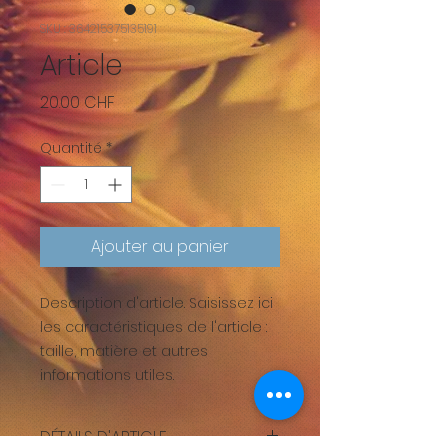
SKU : 364215375135191
Article
Prix
20.00 CHF
Quantité
*
Ajouter au panier
Description d'article. Saisissez ici 
les caractéristiques de l'article : 
taille, matière et autres 
informations utiles.
DÉTAILS D'ARTICLE