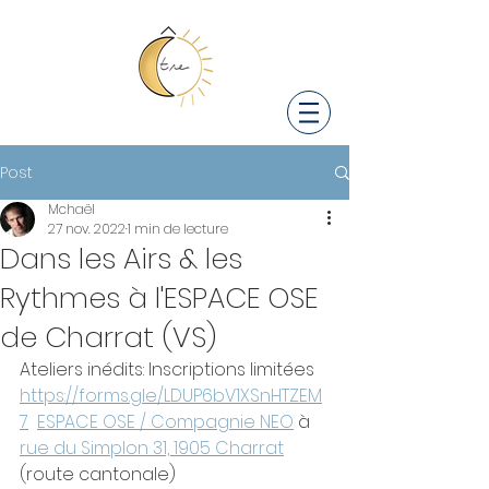
Post
Mchaël
27 nov. 2022
1 min de lecture
Dans les Airs & les
Rythmes à l'ESPACE OSE
de Charrat (VS)
Ateliers inédits: Inscriptions limitées 
https://forms.gle/LDUP6bV1XSnHTZEM
7
ESPACE OSE / Compagnie NEO
 à 
rue du Simplon 31, 1905 Charrat
(route cantonale)